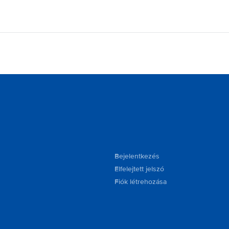
Bejelentkezés
Elfelejtett jelszó
Fiók létrehozása