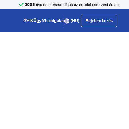
2005 óta
összehasonlítjuk az autókölcsönzési árakat
GYIK
Ügyfélszolgálat
(HU)
Bejelentkezés