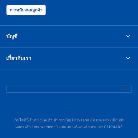
การสนับสนุนลูกค้า
บัญชี
เกี่ยวกับเรา
เว็บไซต์นี้เป็นของและดำเนินการโดย EasyTerra BV และจดทะเบียนกับ
หอการค้า Leeuwarden ประเทศเนเธอร์แลนด์ หมายเลข 01104443