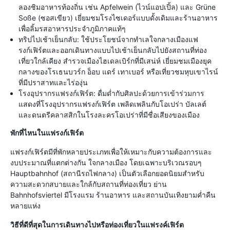
ลองชิมอาหารท้องถิ่น เช่น Apfelwein (ไวน์แอปเปิ้ล) และ Grüne
Soße (ซอสเขียว) เยี่ยมชมโรงไซเดอร์แบบดั้งเดิมและร้านอาหาร
เพื่อลิ้มรสอาหารประจำภูมิภาคแท้ๆ
ทริปไปเช้าเย็นกลับ: ใช้ประโยชน์จากทำเลใจกลางเมืองแฟ
รงก์เฟิร์ตและออกเดินทางแบบไปเช้าเย็นกลับไปยังสถานที่ท่อง
เที่ยวใกล้เคียง สำรวจเมืองไฮเดลเบิร์กที่มีเสน่ห์ เยี่ยมชมเมืองยุค
กลางของโรเธนบวร์ก อ็อบ แดร์ เทาเบอร์ หรือเที่ยวชมหุบเขาไรน์
ที่มีปราสาทและไร่องุ่น
โรงอุปรากรแฟรงก์เฟิร์ต: ดื่มด่ำกับศิลปะด้วยการเข้าร่วมการ
แสดงที่โรงอุปรากรแฟรงก์เฟิร์ต เพลิดเพลินกับโอเปร่า บัลเลต์
และดนตรีคลาสสิกในโรงละครโอเปร่าที่มีชื่อเสียงของเมือง
พักที่ไหนในแฟรงก์เฟิร์ต
แฟรงก์เฟิร์ตมีที่พักหลายประเภทเพื่อให้เหมาะกับความต้องการและ
งบประมาณที่แตกต่างกัน ใจกลางเมือง โดยเฉพาะบริเวณรอบๆ
Hauptbahnhof (สถานีรถไฟกลาง) เป็นตัวเลือกยอดนิยมสำหรับ
ความสะดวกสบายและใกล้กับสถานที่ท่องเที่ยว ย่าน
Bahnhofsviertel มีโรงแรม ร้านอาหาร และสถานบันเทิงยามค่ำคืน
หลายแห่ง
วิธีที่ดีที่สุดในการเดินทางไปหรือท่องเที่ยวในแฟรงค์เฟิร์ต