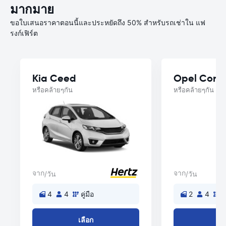
มากมาย
ขอใบเสนอราคาตอนนี้และประหยัดถึง 50% สำหรับรถเช่าใน แฟ
รงก์เฟิร์ต
Kia Ceed
Opel Cors
หรือคล้ายๆกัน
หรือคล้ายๆกัน
จาก
จาก
/วัน
/วัน
4
4
คู่มือ
2
4
คู
เลือก
เล