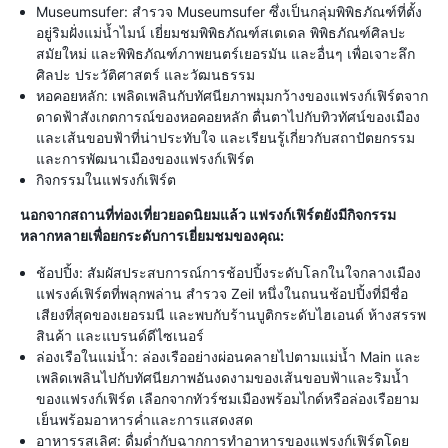
Museumsufer: สำรวจ Museumsufer ซึ่งเป็นกลุ่มพิพิธภัณฑ์ที่ตั้ง
อยู่ริมฝั่งแม่น้ำไมน์ เยี่ยมชมพิพิธภัณฑ์สเตเดล พิพิธภัณฑ์ศิลปะ
สมัยใหม่ และพิพิธภัณฑ์ภาพยนตร์เยอรมัน และอื่นๆ เพื่อเจาะลึก
ศิลปะ ประวัติศาสตร์ และวัฒนธรรม
หอคอยหลัก: เพลิดเพลินกับทัศนียภาพมุมกว้างของแฟรงก์เฟิร์ตจาก
ดาดฟ้าสังเกตการณ์ของหอคอยหลัก ตื่นตาไปกับทิวทัศน์ของเมือง
และเส้นขอบฟ้าที่น่าประทับใจ และเรียนรู้เกี่ยวกับสถาปัตยกรรม
และการพัฒนาเมืองของแฟรงก์เฟิร์ต
กิจกรรมในแฟรงก์เฟิร์ต
นอกจากสถานที่ท่องเที่ยวยอดนิยมแล้ว แฟรงก์เฟิร์ตยังมีกิจกรรม
หลากหลายเพื่อยกระดับการเยี่ยมชมของคุณ:
ช้อปปิ้ง: สัมผัสประสบการณ์การช้อปปิ้งระดับโลกในใจกลางเมือง
แฟรงค์เฟิร์ตที่พลุกพล่าน สำรวจ Zeil หนึ่งในถนนช้อปปิ้งที่มีชื่อ
เสียงที่สุดของเยอรมนี และพบกับร้านบูติกระดับไฮเอนด์ ห้างสรรพ
สินค้า และแบรนด์ดีไซเนอร์
ล่องเรือในแม่น้ำ: ล่องเรืออย่างผ่อนคลายไปตามแม่น้ำ Main และ
เพลิดเพลินไปกับทัศนียภาพอันงดงามของเส้นขอบฟ้าและริมน้ำ
ของแฟรงก์เฟิร์ต เลือกจากทัวร์ชมเมืองพร้อมไกด์หรือล่องเรือยาม
เย็นพร้อมอาหารค่ำและการแสดงสด
อาหารรสเลิศ: ดื่มด่ำกับฉากการทำอาหารของแฟรงก์เฟิร์ตโดย