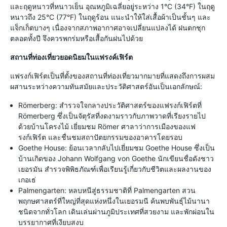
และฤดูหนาวที่หนาวเย็น อุณหภูมิเฉลี่ยอยู่ระหว่าง 1°C (34°F) ในฤดู
หนาวถึง 25°C (77°F) ในฤดูร้อน แนะนำให้ใส่เสื้อผ้าเป็นชั้นๆ และ
แจ็กเก็ตบางๆ เนื่องจากสภาพอากาศอาจเปลี่ยนแปลงได้ ฝนตกชุก
ตลอดทั้งปี จึงควรพกร่มหรือเสื้อกันฝนไปด้วย
สถานที่ท่องเที่ยวยอดนิยมในแฟรงค์เฟิร์ต
แฟรงก์เฟิร์ตเป็นที่ตั้งของสถานที่ท่องเที่ยวมากมายที่แสดงถึงการผสม
ผสานระหว่างความทันสมัยและประวัติศาสตร์อันเป็นเอกลักษณ์:
Römerberg: สำรวจใจกลางประวัติศาสตร์ของแฟรงก์เฟิร์ตที่
Römerberg ซึ่งเป็นจัตุรัสที่งดงามราวกับภาพวาดที่เรียงรายไป
ด้วยบ้านโครงไม้ เยี่ยมชม Römer ศาลาว่าการเมืองของแฟ
รงก์เฟิร์ต และชื่นชมสถาปัตยกรรมของอาคารโดยรอบ
Goethe House: ย้อนเวลากลับไปเยี่ยมชม Goethe House ซึ่งเป็น
บ้านเกิดของ Johann Wolfgang von Goethe นักเขียนชื่อดังชาว
เยอรมัน สำรวจพิพิธภัณฑ์เพื่อเรียนรู้เกี่ยวกับชีวิตและผลงานของ
เกอเธ่
Palmengarten: หลบหนีสู่ธรรมชาติที่ Palmengarten สวน
พฤกษศาสตร์ที่ใหญ่ที่สุดแห่งหนึ่งในเยอรมนี ค้นพบพันธุ์ไม้นานา
ชนิดจากทั่วโลก เดินเล่นผ่านภูมิประเทศที่สวยงาม และพักผ่อนใน
บรรยากาศที่เงียบสงบ