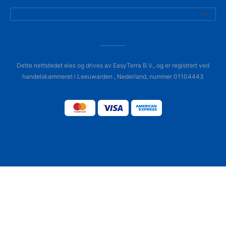
Dette nettstedet eies og drives av EasyTerra B.V., og er registrert ved
handelskammeret i Leeuwarden , Nederland, nummer 01104443