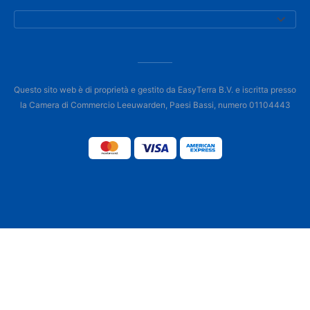
Questo sito web è di proprietà e gestito da EasyTerra B.V. e iscritta presso
la Camera di Commercio Leeuwarden, Paesi Bassi, numero 01104443